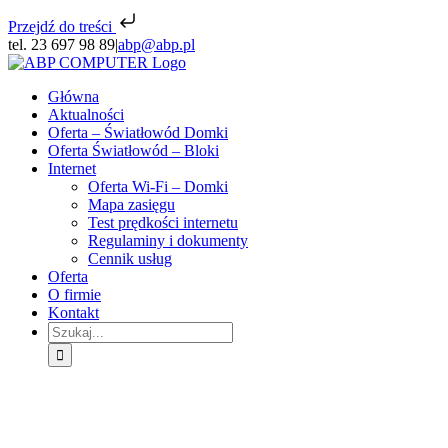
Przejdź do treści
Skip
tel. 23 697 98 89
|
abp@abp.pl
to
Facebook
Email
content
Główna
Aktualności
Oferta – Światłowód Domki
Oferta Światłowód – Bloki
Internet
Oferta Wi-Fi – Domki
Mapa zasięgu
Test prędkości internetu
Regulaminy i dokumenty
Cennik usług
Oferta
O firmie
Kontakt
Szukaj