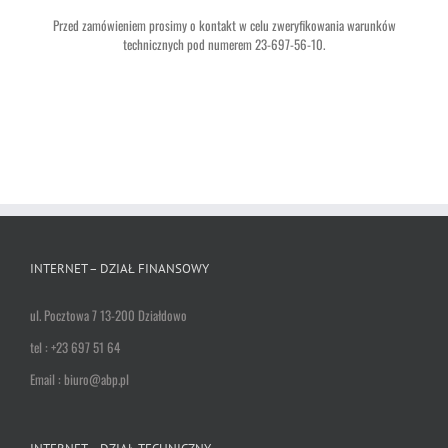
Przed zamówieniem prosimy o kontakt w celu zweryfikowania warunków
technicznych pod numerem 23-697-56-10.
INTERNET – DZIAŁ FINANSOWY
ul. Pocztowa 7 13-200 Działdowo
tel : +23 697 51 64
Email : biuro@abp.pl