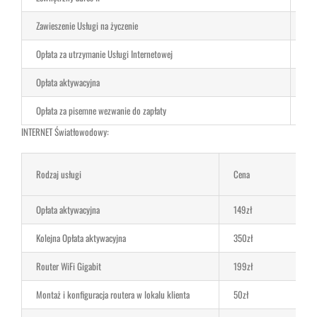
Zawieszenie Usługi na życzenie
( 1
Opłata za utrzymanie Usługi Internetowej
10z
Opłata aktywacyjna
Blo
Opłata za pisemne wezwanie do zapłaty
15z
INTERNET Światłowodowy:
Rodzaj usługi
Cena
Opłata aktywacyjna
149zł
Kolejna Opłata aktywacyjna
350zł
Router WiFi Gigabit
199zł
Montaż i konfiguracja routera w lokalu klienta
50zł