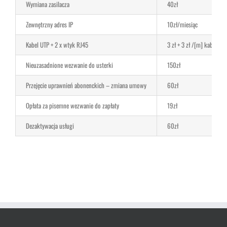
Wymiana zasilacza
40zł
Zewnętrzny adres IP
10zł/miesiąc
Kabel UTP + 2 x wtyk RJ45
3 zł + 3 zł /[m] kabla
Nieuzasadnione wezwanie do usterki
150zł
Przejęcie uprawnień abonenckich – zmiana umowy
60zł
Opłata za pisemne wezwanie do zapłaty
19zł
Dezaktywacja usługi
60zł