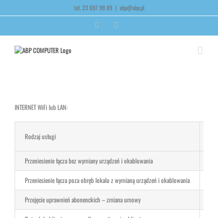
Skip
tel. 23 697 98 89
|
abp@abp.pl
treści
to
content
Facebook
Email
INTERNET WiFi lub LAN:
Rodzaj usługi
Ce
Przeniesienie łącza bez wymiany urządzeń i okablowania
80z
Przeniesienie łącza poza obręb lokalu z wymianą urządzeń i okablowania
99z
Przejęcie uprawnień abonenckich – zmiana umowy
bra