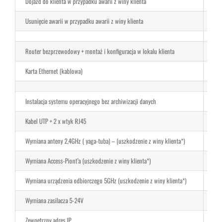
Dojazd do klienta w przypadku awarii z winy klienta
50z
Usunięcie awarii w przypadku awarii z winy klienta
Ust
Router bezprzewodowy + montaż i konfiguracja w lokalu klienta
Cen
Karta Ethernet (kablowa)
50z
Instalacja systemu operacyjnego bez archiwizacji danych
100
Kabel UTP + 2 x wtyk RJ45
3 z
Wymiana anteny 2,4GHz ( yaga-tuba) – (uszkodzenie z winy klienta*)
150
Wymiana Access-Piont’a (uszkodzenie z winy klienta*)
150
Wymiana urządzenia odbiorczego 5GHz (uszkodzenie z winy klienta*)
200
Wymiana zasilacza 5-24V
40z
Zewnętrzny adres IP
10z