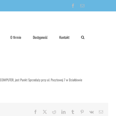
Facebook
Email
O firmie
Dostępność
Kontakt
 COMPUTER, jest Punkt Sprzedaży przy ul. Pocztowej 7 w Działdowie
Facebook
X
Reddit
LinkedIn
Tumblr
Pinterest
Vk
Email