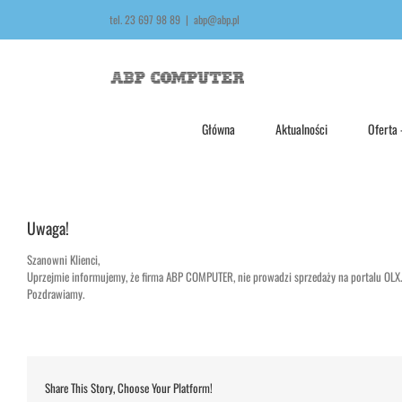
Skip
treści
tel. 23 697 98 89
|
abp@abp.pl
to
content
Główna
Aktualności
Oferta
Uwaga!
Szanowni Klienci,
Uprzejmie informujemy, że firma ABP COMPUTER, nie prowadzi sprzedaży na portalu OLX.
Pozdrawiamy.
Share This Story, Choose Your Platform!