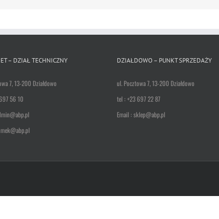
ET – DZIAŁ TECHNICZNY
DZIAŁDOWO – PUNKT SPRZEDAŻY
towa 7, 13-200 Działdowo
ul. Pocztowa 7, 13-200 Działdowo
 697 56 10
tel : +23 697 22 87
admin@abp.pl
Email : sklep@abp.pl
tomek@abp.pl