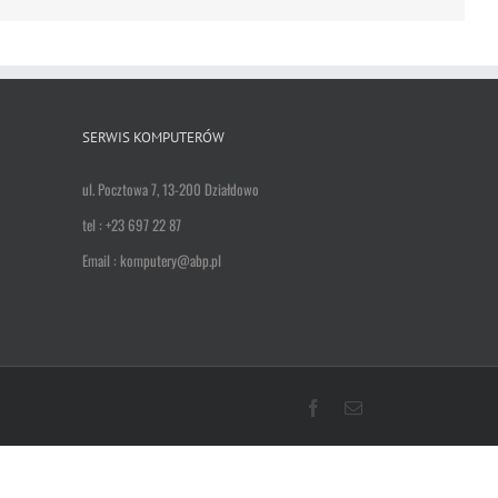
SERWIS KOMPUTERÓW
ul. Pocztowa 7, 13-200 Działdowo
tel : +23 697 22 87
Email : komputery@abp.pl
Facebook
Email