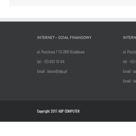
INTERNET – DZIAŁ FINANSOWY
INTERN
ul. Pocztowa 7 13-200 Działdowo
ul. Pocz
tel : +23 697 51 64
tel : +23
Email : biuro@abp.pl
Email : 
Email : 
Copyright 2017 ABP COMPUTER